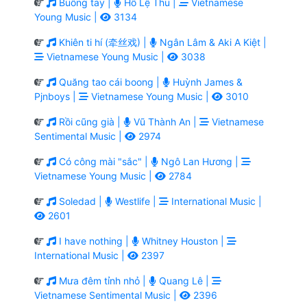
Buông tay |
Hồ Lệ Thu |
Vietnamese
Young Music |
3134
Khiên ti hí (牵丝戏) |
Ngân Lâm & Aki A Kiệt |
Vietnamese Young Music |
3038
Quăng tao cái boong |
Huỳnh James &
Pjnboys |
Vietnamese Young Music |
3010
Rồi cũng già |
Vũ Thành An |
Vietnamese
Sentimental Music |
2974
Có công mài "sắc" |
Ngô Lan Hương |
Vietnamese Young Music |
2784
Soledad |
Westlife |
International Music |
2601
I have nothing |
Whitney Houston |
International Music |
2397
Mưa đêm tỉnh nhỏ |
Quang Lê |
Vietnamese Sentimental Music |
2396