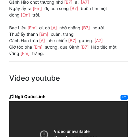
Gành Hào chơt thương nhớ
[B7]
ai.
[A7]
Ngày ấy ra
[Em]
đi, con sông
[B7]
buồn tím một
dòng
[Em]
trôi.
Bạc Liêu
[Em]
ơi, có
[A]
nhớ chăng
[B7]
người.
Thuở ấy thanh
[Em]
xuân, trăng
Gành Hào tròn
[A]
như chiếc
[B7]
gương.
[A7]
Giờ tóc pha
[Em]
sương, qua Gành
[B7]
Hào tiếc một
vầng
[Em]
trăng.
Video youtube
Ngô Quốc Linh
Em