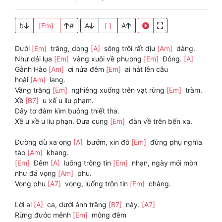
b
[Em]
#
A
[ ]
A
Dưới
[Em]
trăng, dòng
[A]
sông trôi rất dịu
[Am]
dàng.
Như dải lụa
[Em]
vàng xuôi về phương
[Em]
Đông.
[A]
Gành Hào
[Am]
ơi nửa đêm
[Em]
ai hát lên câu
hoài
[Am]
lang.
Vầng trăng
[Em]
nghiêng xuống trên vạt rừng
[Em]
tràm.
Xề
[B7]
u xế u liu phạm.
Dây tơ đàm kìm buông thiết tha.
Xề u xề u liu phạn. Đưa cung
[Em]
đàn về trên bến xa.
Đường dù xa ong
[A]
bướm, xin đó
[Em]
đừng phụ nghĩa
tào
[Am]
khang.
[Em]
Đêm
[A]
luống trông tin
[Em]
nhạn, ngày mỏi mòn
như đá vọng
[Am]
phu.
Vọng phu
[A7]
vọng, luống trôn tin
[Em]
chàng.
Lời ai
[A]
ca, dưới ánh trăng
[B7]
này.
[A7]
Rừng đước mênh
[Em]
mông đêm