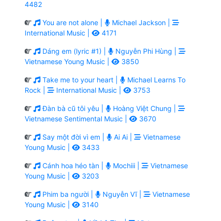
4482
You are not alone |
Michael Jackson |
International Music |
4171
Dáng em (lyric #1) |
Nguyễn Phi Hùng |
Vietnamese Young Music |
3850
Take me to your heart |
Michael Learns To
Rock |
International Music |
3753
Đàn bà cũ tôi yêu |
Hoàng Việt Chung |
Vietnamese Sentimental Music |
3670
Say một đời vì em |
Ai Ai |
Vietnamese
Young Music |
3433
Cánh hoa héo tàn |
Mochiii |
Vietnamese
Young Music |
3203
Phim ba người |
Nguyễn Vĩ |
Vietnamese
Young Music |
3140