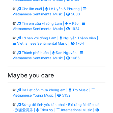
Cho lần cuối |
Lê Uyên & Phương |
Vietnamese Sentimental Music |
2003
Tìm em câu ví sông Lam |
A Páo |
Vietnamese Sentimental Music |
1924
Lỡ hẹn với dòng Lam |
Nguyễn Thành Viên |
Vietnamese Sentimental Music |
1704
Thành phố buồn |
Đan Nguyên |
Vietnamese Sentimental Music |
1665
Maybe you care
Đà Lạt còn mưa không em |
Tro Music |
Vietnamese Young Music |
5152
Đừng để tình yêu tàn phai - Bié ràng ài diāo luò
- 別讓愛凋落 |
Triệu Vy |
International Music |