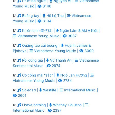
Phim ba người |
Nguyễn Vĩ |
Vietnamese
Young Music |
3140
Buông tay |
Hồ Lệ Thu |
Vietnamese
Young Music |
3134
Khiên ti hí (牵丝戏) |
Ngân Lâm & Aki A Kiệt |
Vietnamese Young Music |
3037
Quăng tao cái boong |
Huỳnh James &
Pjnboys |
Vietnamese Young Music |
3009
Rồi cũng già |
Vũ Thành An |
Vietnamese
Sentimental Music |
2974
Có công mài "sắc" |
Ngô Lan Hương |
Vietnamese Young Music |
2784
Soledad |
Westlife |
International Music |
2601
I have nothing |
Whitney Houston |
International Music |
2397