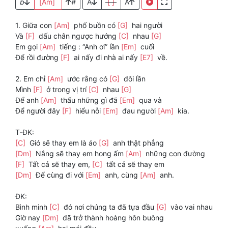
b
[Am]
#
A
[ ]
A
1. Giữa con
[Am]
phố buồn có
[G]
hai người
Và
[F]
dấu chân ngược hướng
[C]
nhau
[G]
Em gọi
[Am]
tiếng : “Anh ơi” lần
[Em]
cuối
Để rồi đường
[F]
ai nấy đi nhà ai nấy
[E7]
về.
2. Em chỉ
[Am]
ước rằng có
[G]
đôi lần
Mình
[F]
ở trong vị trí
[C]
nhau
[G]
Để anh
[Am]
thấu những gì đã
[Em]
qua và
Để người đây
[F]
hiểu nỗi
[Em]
đau người
[Am]
kia.
T-ĐK:
[C]
Gió sẽ thay em là áo
[G]
anh thật phẳng
[Dm]
Nắng sẽ thay em hong ấm
[Am]
những con đường
[F]
Tất cả sẽ thay em,
[C]
tất cả sẽ thay em
[Dm]
Để cùng đi với
[Em]
anh, cùng
[Am]
anh.
ĐK:
Bình minh
[C]
đó nơi chúng ta đã tựa đầu
[G]
vào vai nhau
Giờ nay
[Dm]
đã trở thành hoàng hôn buông