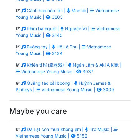
Cánh hoa héo tàn |
Mochiii |
Vietnamese
Young Music |
3203
Phim ba người |
Nguyễn Vĩ |
Vietnamese
Young Music |
3140
Buông tay |
Hồ Lệ Thu |
Vietnamese
Young Music |
3134
Khiên ti hí (牵丝戏) |
Ngân Lâm & Aki A Kiệt |
Vietnamese Young Music |
3037
Quăng tao cái boong |
Huỳnh James &
Pjnboys |
Vietnamese Young Music |
3009
Maybe you care
Đà Lạt còn mưa không em |
Tro Music |
Vietnamese Young Music |
5152