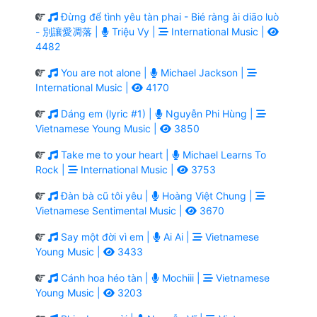
Đừng để tình yêu tàn phai - Bié ràng ài diāo luò
- 別讓愛凋落 |
Triệu Vy |
International Music |
4482
You are not alone |
Michael Jackson |
International Music |
4170
Dáng em (lyric #1) |
Nguyễn Phi Hùng |
Vietnamese Young Music |
3850
Take me to your heart |
Michael Learns To
Rock |
International Music |
3753
Đàn bà cũ tôi yêu |
Hoàng Việt Chung |
Vietnamese Sentimental Music |
3670
Say một đời vì em |
Ai Ai |
Vietnamese
Young Music |
3433
Cánh hoa héo tàn |
Mochiii |
Vietnamese
Young Music |
3203