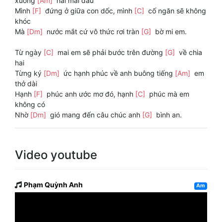
xuống
[Am]
hai mái đầu
Mình
[F]
đứng ở giữa con dốc, mình
[C]
cố ngăn sẽ không
khóc
Mà
[Dm]
nước mắt cứ vô thức rơi tràn
[G]
bờ mi em.
Từ ngày
[C]
mai em sẽ phải bước trên đường
[G]
về chia
hai
Từng ký
[Dm]
ức hạnh phúc về anh buông tiếng
[Am]
em
thở dài
Hạnh
[F]
phúc anh ước mơ đó, hạnh
[C]
phúc mà em
không có
Nhờ
[Dm]
gió mang đến câu chúc anh
[G]
bình an.
Video youtube
Phạm Quỳnh Anh
Am