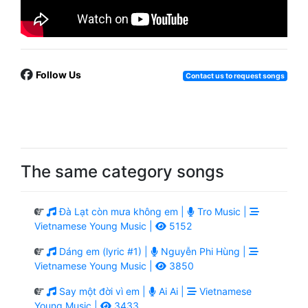
Follow Us
Contact us to request songs
The same category songs
Đà Lạt còn mưa không em |
Tro Music |
Vietnamese Young Music |
5152
Dáng em (lyric #1) |
Nguyễn Phi Hùng |
Vietnamese Young Music |
3850
Say một đời vì em |
Ai Ai |
Vietnamese
Young Music |
3433