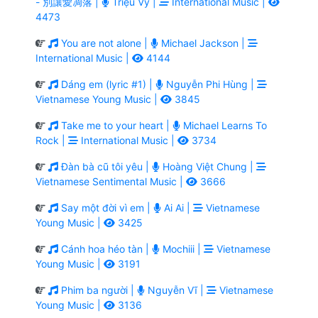
- 別讓愛凋落 |
Triệu Vy |
International Music |
4473
You are not alone |
Michael Jackson |
International Music |
4144
Dáng em (lyric #1) |
Nguyễn Phi Hùng |
Vietnamese Young Music |
3845
Take me to your heart |
Michael Learns To
Rock |
International Music |
3734
Đàn bà cũ tôi yêu |
Hoàng Việt Chung |
Vietnamese Sentimental Music |
3666
Say một đời vì em |
Ai Ai |
Vietnamese
Young Music |
3425
Cánh hoa héo tàn |
Mochiii |
Vietnamese
Young Music |
3191
Phim ba người |
Nguyễn Vĩ |
Vietnamese
Young Music |
3136