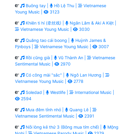
Buông tay |
Hồ Lệ Thu |
Vietnamese
Young Music |
3123
Khiên ti hí (牵丝戏) |
Ngân Lâm & Aki A Kiệt |
Vietnamese Young Music |
3030
Quăng tao cái boong |
Huỳnh James &
Pjnboys |
Vietnamese Young Music |
3007
Rồi cũng già |
Vũ Thành An |
Vietnamese
Sentimental Music |
2970
Có công mài "sắc" |
Ngô Lan Hương |
Vietnamese Young Music |
2778
Soledad |
Westlife |
International Music |
2594
Mưa đêm tỉnh nhỏ |
Quang Lê |
Vietnamese Sentimental Music |
2391
Nỗi lòng kẻ thứ 3 (Bông mua tím chế) |
Mộng
Nghi |
Vietnamese Parody Music |
2379