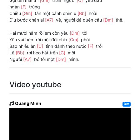
Gọi tên mãi thì
[Gm]
thầm người
[C]
yêu dấu
ngàn
[F]
trùng
Chiều
[Gm]
tàn một cánh chim u
[Bb]
hoài
Dìu bước chân ai
[A7]
về, người đã quên câu
[Dm]
thề.
Hai mươi năm rồi em còn yêu
[Dm]
tôi
Yên vui bên trời một đời chia
[Gm]
phôi
Bao nhiêu ân
[C]
tình đành theo nước
[F]
trôi
Lệ
[Bb]
rơi héo hắt trên
[C]
môi
Người
[A7]
bỏ tôi một
[Dm]
mình.
Video youtube
Quang Minh
Dm