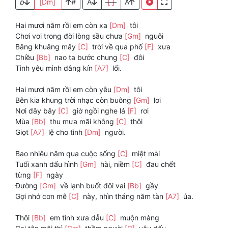
b
[Dm]
#
A
[ ]
A
Hai mươi năm rồi em còn xa
[Dm]
tôi
Chơi vơi trong đời lòng sầu chưa
[Gm]
nguôi
Bâng khuâng mây
[C]
trời về qua phố
[F]
xưa
Chiều
[Bb]
nao ta bước chung
[C]
đôi
Tình yêu mình dâng kín
[A7]
lối.
Hai mươi năm rồi em còn yêu
[Dm]
tôi
Bên kia khung trời nhạc còn buông
[Gm]
lơi
Nơi đây bây
[C]
giờ ngồi nghe lá
[F]
rơi
Mùa
[Bb]
thu mưa mãi không
[C]
thôi
Giọt
[A7]
lệ cho tình
[Dm]
người.
Bao nhiêu năm qua cuộc sống
[C]
miệt mài
Tuổi xanh dấu hình
[Gm]
hài, niềm
[C]
đau chết
từng
[F]
ngày
Đường
[Gm]
về lạnh buốt đôi vai
[Bb]
gầy
Gợi nhớ cơn mê
[C]
này, nhìn tháng năm tàn
[A7]
úa.
Thôi
[Bb]
em tình xưa dẫu
[C]
muộn màng