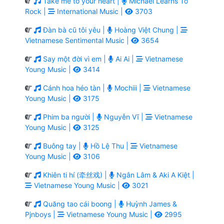
Take me to your heart |
Michael Learns To
Rock |
International Music |
3703
Đàn bà cũ tôi yêu |
Hoàng Việt Chung |
Vietnamese Sentimental Music |
3654
Say một đời vì em |
Ai Ai |
Vietnamese
Young Music |
3414
Cánh hoa héo tàn |
Mochiii |
Vietnamese
Young Music |
3175
Phim ba người |
Nguyễn Vĩ |
Vietnamese
Young Music |
3125
Buông tay |
Hồ Lệ Thu |
Vietnamese
Young Music |
3106
Khiên ti hí (牵丝戏) |
Ngân Lâm & Aki A Kiệt |
Vietnamese Young Music |
3021
Quăng tao cái boong |
Huỳnh James &
Pjnboys |
Vietnamese Young Music |
2995