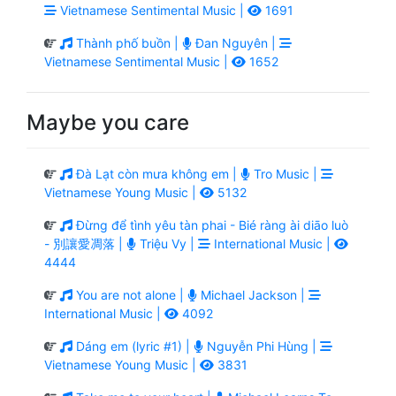
Vietnamese Sentimental Music |
1691
Thành phố buồn |
Đan Nguyên |
Vietnamese Sentimental Music |
1652
Maybe you care
Đà Lạt còn mưa không em |
Tro Music |
Vietnamese Young Music |
5132
Đừng để tình yêu tàn phai - Bié ràng ài diāo luò
- 別讓愛凋落 |
Triệu Vy |
International Music |
4444
You are not alone |
Michael Jackson |
International Music |
4092
Dáng em (lyric #1) |
Nguyễn Phi Hùng |
Vietnamese Young Music |
3831