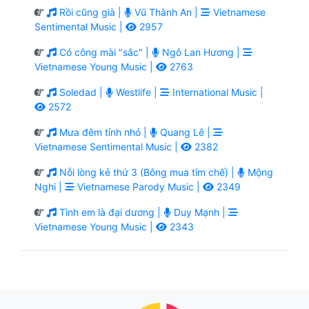
Rồi cũng già |
Vũ Thành An |
Vietnamese
Sentimental Music |
2957
Có công mài "sắc" |
Ngô Lan Hương |
Vietnamese Young Music |
2763
Soledad |
Westlife |
International Music |
2572
Mưa đêm tỉnh nhỏ |
Quang Lê |
Vietnamese Sentimental Music |
2382
Nỗi lòng kẻ thứ 3 (Bông mua tím chế) |
Mộng
Nghi |
Vietnamese Parody Music |
2349
Tình em là đại dương |
Duy Mạnh |
Vietnamese Young Music |
2343