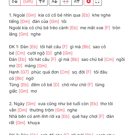
b
[Gm]
#
A
[ ]
A
1. Ngoài
[Gm]
kia có cô bé nhìn qua
[Eb]
khe nghe
tiếng
[Dm]
đàn của
[Gm]
tôi
Ngoài kia có chú bé trèo cành
[Eb]
me mắt xoe
[F]
tròn
lắng
[Gm]
nghe
ĐK 1: Đàn
[Eb]
tôi hát câu
[F]
gì mà
[Bb]
sao cô
bé
[Cm]
cười ngộ
[D]
ghê
[Gm]
Đàn
[Eb]
tôi hát câu
[F]
gì mà
[Bb]
sao chú bé
[Cm]
ngồi
mơ
[D]
màng
[Gm]
Hạnh
[G7]
phúc quá đơn
[Cm]
sơ, đời
[F]
tôi đâu
có
[Bb]
ngờ
Từng
[Eb]
đêm cô bé
[D]
chờ như chờ
[F]
từng
giấc
[Gm]
mơ
2. Ngày
[Gm]
xưa cũng như bé tuổi còn
[Eb]
thơ tôi
vẫn
[Dm]
thường trộm
[Gm]
nghe
Nhà bên có anh lính rời xa
[Eb]
quê hay chơi
[F]
đàn
rất
[Gm]
khuya