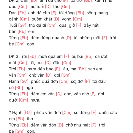
ĐK 2: Đàn
[Eb]
anh đã cho
[F]
tôi trời
[Bb]
xanh như
ước
[Cm]
mơ tuổi
[D]
thơ
[Gm]
Đàn
[Eb]
anh đã cho
[F]
tôi dòng
[Bb]
sông mang
cánh
[Cm]
buồm khát
[D]
vọng
[Gm]
Tuổi
[G7]
thơ đã đi
[Cm]
qua, giờ
[F]
đây hát
bên
[Bb]
em
Từng
[Eb]
đêm đứng quanh
[D]
tôi những mặt
[F]
trời
bé
[Gm]
con
ĐK 3 Trời
[Eb]
mưa quá em
[F]
ơi, bài
[Bb]
ca ướt
mất
[Cm]
rồi, còn
[D]
đâu
[Gm]
Trời
[Eb]
mưa đến bao
[F]
lâu, mà
[Bb]
sao em
vẫn
[Cm]
chờ vẫn
[D]
đợi
[Gm]
Hạnh
[G7]
phúc quá đơn
[Cm]
sơ, đời
[F]
tôi đâu
có
[Bb]
ngờ
Từng
[Eb]
đêm em vẫn
[D]
chờ, vẫn chờ
[F]
đợi
dưới
[Gm]
mưa.
* Hạnh
[G7]
phúc vốn đơn
[Cm]
sơ đừng
[F]
quên các
em
[Bb]
thơ
Từng
[Eb]
đêm vẫn đón
[D]
chờ như mặt
[F]
trời
bé
[Gm]
con.