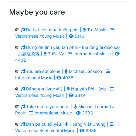
Maybe you care
Đà Lạt còn mưa không em |
Tro Music |
Vietnamese Young Music |
5116
Đừng để tình yêu tàn phai - Bié ràng ài diāo luò
- 別讓愛凋落 |
Triệu Vy |
International Music |
4432
You are not alone |
Michael Jackson |
International Music |
4038
Dáng em (lyric #1) |
Nguyễn Phi Hùng |
Vietnamese Young Music |
3819
Take me to your heart |
Michael Learns To
Rock |
International Music |
3683
Đàn bà cũ tôi yêu |
Hoàng Việt Chung |
Vietnamese Sentimental Music |
3636