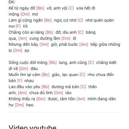
ĐK:
Kể từ ngày đổ
[Bb]
vỡ, anh vội
[C]
xóa hết đi
mộng
[Dm]
mơ
Làm gì cũng ngẩn
[Bb]
ngơ, cứ nhớ
[C]
nhớ quên quên
mơ
[F]
hồ
Chẳng còn ai nâng
[Bb]
đỡ, dìu anh
[C]
băng
qua,
[Am]
cung đường lầm
[Dm]
lỡ
Nhưng đến bây
[Gm]
giờ, phải bước
[Am]
tiếp giữa những
lo
[Dm]
sợ.
Sống cuộc đời mông
[Bb]
lung, anh cũng
[C]
chẳng biết
đi về
[Dm]
đâu
Muốn tìm lại cảm
[Bb]
giác, lạc quan
[C]
như chưa đến
bên
[F]
nhau
Lao đầu vào yêu
[Bb]
đương mà bản
[C]
thân
anh,
[Am]
chưa đủ tỉnh
[Dm]
táo
Không thấy ra
[Gm]
được, tâm hồn
[Am]
mình đang dần
hư
[Dm]
hao.
Video youtube