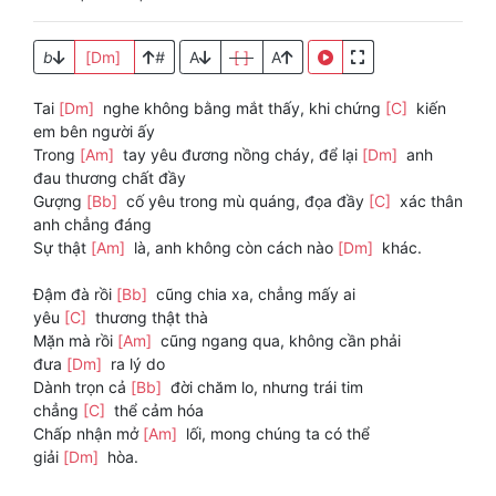
b
[Dm]
#
A
[ ]
A
Tai
[Dm]
nghe không bằng mắt thấy, khi chứng
[C]
kiến
em bên người ấy
Trong
[Am]
tay yêu đương nồng cháy, để lại
[Dm]
anh
đau thương chất đầy
Gượng
[Bb]
cố yêu trong mù quáng, đọa đầy
[C]
xác thân
anh chẳng đáng
Sự thật
[Am]
là, anh không còn cách nào
[Dm]
khác.
Đậm đà rồi
[Bb]
cũng chia xa, chẳng mấy ai
yêu
[C]
thương thật thà
Mặn mà rồi
[Am]
cũng ngang qua, không cần phải
đưa
[Dm]
ra lý do
Dành trọn cả
[Bb]
đời chăm lo, nhưng trái tim
chẳng
[C]
thể cảm hóa
Chấp nhận mở
[Am]
lối, mong chúng ta có thể
giải
[Dm]
hòa.