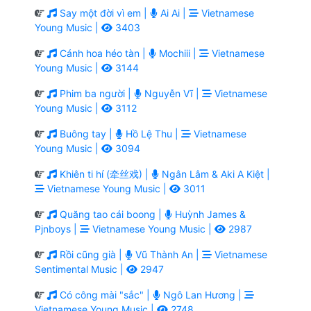
Say một đời vì em |
Ai Ai |
Vietnamese
Young Music |
3403
Cánh hoa héo tàn |
Mochiii |
Vietnamese
Young Music |
3144
Phim ba người |
Nguyễn Vĩ |
Vietnamese
Young Music |
3112
Buông tay |
Hồ Lệ Thu |
Vietnamese
Young Music |
3094
Khiên ti hí (牵丝戏) |
Ngân Lâm & Aki A Kiệt |
Vietnamese Young Music |
3011
Quăng tao cái boong |
Huỳnh James &
Pjnboys |
Vietnamese Young Music |
2987
Rồi cũng già |
Vũ Thành An |
Vietnamese
Sentimental Music |
2947
Có công mài "sắc" |
Ngô Lan Hương |
Vietnamese Young Music |
2748