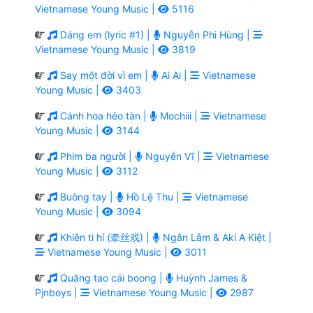
Vietnamese Young Music |
5116
Dáng em (lyric #1) |
Nguyễn Phi Hùng |
Vietnamese Young Music |
3819
Say một đời vì em |
Ai Ai |
Vietnamese
Young Music |
3403
Cánh hoa héo tàn |
Mochiii |
Vietnamese
Young Music |
3144
Phim ba người |
Nguyễn Vĩ |
Vietnamese
Young Music |
3112
Buông tay |
Hồ Lệ Thu |
Vietnamese
Young Music |
3094
Khiên ti hí (牵丝戏) |
Ngân Lâm & Aki A Kiệt |
Vietnamese Young Music |
3011
Quăng tao cái boong |
Huỳnh James &
Pjnboys |
Vietnamese Young Music |
2987