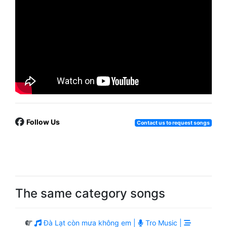
Follow Us
Contact us to request songs
The same category songs
Đà Lạt còn mưa không em |
Tro Music |