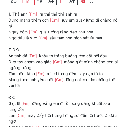
b
[Fm]
#
A
[ ]
A
1. Thả anh
[Fm]
ra thả thả thả anh ra
Đừng mang thêm cơn
[Cm]
suy em quay lưng đi chẳng nói
gì
Ngày hôm
[Fm]
qua tưởng rằng đẹp như hoa
Ngờ đâu là vực
[Cm]
sâu tâm hồn rách nát úa màu.
T-ĐK:
Ân tình đã
[Fm]
khâu tơ trăng buông rèm cất nỗi đau
Đưa tay chạm vào giấc
[Cm]
mộng giật mình chẳng còn ai
ngóng trông
Tâm hồn đánh
[Fm]
rơi rơi trong đêm say cạn tả tơi
Mang theo tình yêu chết
[Cm]
lặng nơi con tim chẳng thể
với tới.
ĐK:
Giọt lệ
[Fm]
đắng vắng em đi rồi bóng dáng khuất sau
lưng đồi
Làn
[Cm]
mây đẩy trôi hững hờ người đến rồi bước đi đâu
ngờ