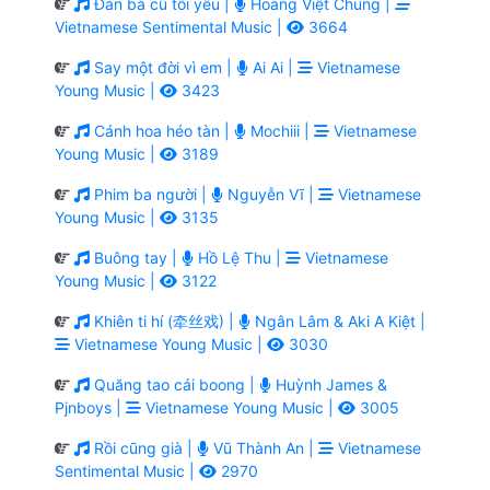
Đàn bà cũ tôi yêu |
Hoàng Việt Chung |
Vietnamese Sentimental Music |
3664
Say một đời vì em |
Ai Ai |
Vietnamese
Young Music |
3423
Cánh hoa héo tàn |
Mochiii |
Vietnamese
Young Music |
3189
Phim ba người |
Nguyễn Vĩ |
Vietnamese
Young Music |
3135
Buông tay |
Hồ Lệ Thu |
Vietnamese
Young Music |
3122
Khiên ti hí (牵丝戏) |
Ngân Lâm & Aki A Kiệt |
Vietnamese Young Music |
3030
Quăng tao cái boong |
Huỳnh James &
Pjnboys |
Vietnamese Young Music |
3005
Rồi cũng già |
Vũ Thành An |
Vietnamese
Sentimental Music |
2970