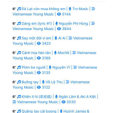
Đà Lạt còn mưa không em |
Tro Music |
Vietnamese Young Music |
5144
Dáng em (lyric #1) |
Nguyễn Phi Hùng |
Vietnamese Young Music |
3844
Say một đời vì em |
Ai Ai |
Vietnamese
Young Music |
3423
Cánh hoa héo tàn |
Mochiii |
Vietnamese
Young Music |
3189
Phim ba người |
Nguyễn Vĩ |
Vietnamese
Young Music |
3135
Buông tay |
Hồ Lệ Thu |
Vietnamese
Young Music |
3122
Khiên ti hí (牵丝戏) |
Ngân Lâm & Aki A Kiệt |
Vietnamese Young Music |
3030
Quăng tao cái boong |
Huỳnh James &