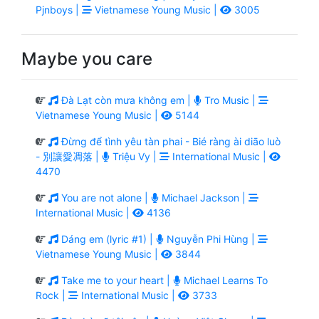
Pjnboys |
Vietnamese Young Music |
3005
Maybe you care
Đà Lạt còn mưa không em |
Tro Music |
Vietnamese Young Music |
5144
Đừng để tình yêu tàn phai - Bié ràng ài diāo luò
- 別讓愛凋落 |
Triệu Vy |
International Music |
4470
You are not alone |
Michael Jackson |
International Music |
4136
Dáng em (lyric #1) |
Nguyễn Phi Hùng |
Vietnamese Young Music |
3844
Take me to your heart |
Michael Learns To
Rock |
International Music |
3733