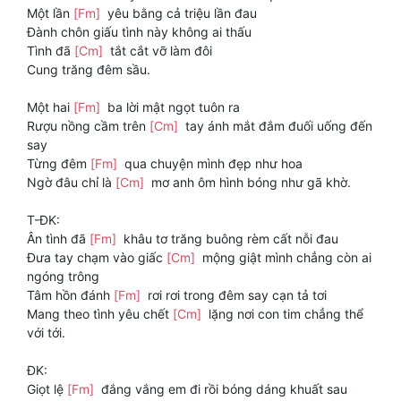
Một lần
[Fm]
yêu bằng cả triệu lần đau
Đành chôn giấu tình này không ai thấu
Tình đã
[Cm]
tắt cắt vỡ làm đôi
Cung trăng đêm sầu.
Một hai
[Fm]
ba lời mật ngọt tuôn ra
Rượu nồng cầm trên
[Cm]
tay ánh mắt đắm đuối uống đến
say
Từng đêm
[Fm]
qua chuyện mình đẹp như hoa
Ngờ đâu chỉ là
[Cm]
mơ anh ôm hình bóng như gã khờ.
T-ĐK:
Ân tình đã
[Fm]
khâu tơ trăng buông rèm cất nỗi đau
Đưa tay chạm vào giấc
[Cm]
mộng giật mình chẳng còn ai
ngóng trông
Tâm hồn đánh
[Fm]
rơi rơi trong đêm say cạn tả tơi
Mang theo tình yêu chết
[Cm]
lặng nơi con tim chẳng thể
với tới.
ĐK:
Giọt lệ
[Fm]
đắng vắng em đi rồi bóng dáng khuất sau