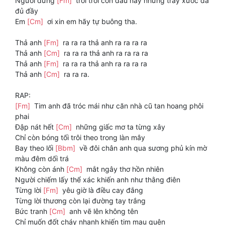
Người đừng
[Fm]
trói trói cơn đau này những trầy xước đã
đủ đầy
Em
[Cm]
ơi xin em hãy tự buông tha.
Thả anh
[Fm]
ra ra ra thả anh ra ra ra ra
Thả anh
[Cm]
ra ra ra thả anh ra ra ra ra
Thả anh
[Fm]
ra ra ra thả anh ra ra ra ra
Thả anh
[Cm]
ra ra ra.
RAP:
[Fm]
Tim anh đã tróc mái như căn nhà cũ tan hoang phôi
phai
Đập nát hết
[Cm]
những giấc mơ ta từng xây
Chỉ còn bóng tối trôi theo trong làn mây
Bay theo lối
[Bbm]
về đôi chân anh qua sương phủ kín mờ
màu đêm dối trá
Không còn ánh
[Cm]
mắt ngây thơ hồn nhiên
Người chiếm lấy thể xác khiến anh như thằng điên
Từng lời
[Fm]
yêu giờ là điều cay đắng
Từng lời thương còn lại đường tay trắng
Bức tranh
[Cm]
anh vẽ lên không tên
Chỉ muốn đốt cháy nhanh khiến tim mau quên