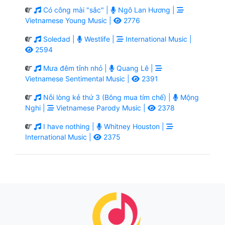
Có công mài "sắc" |
Ngô Lan Hương |
Vietnamese Young Music |
2776
Soledad |
Westlife |
International Music |
2594
Mưa đêm tỉnh nhỏ |
Quang Lê |
Vietnamese Sentimental Music |
2391
Nỗi lòng kẻ thứ 3 (Bông mua tím chế) |
Mộng
Nghi |
Vietnamese Parody Music |
2378
I have nothing |
Whitney Houston |
International Music |
2375