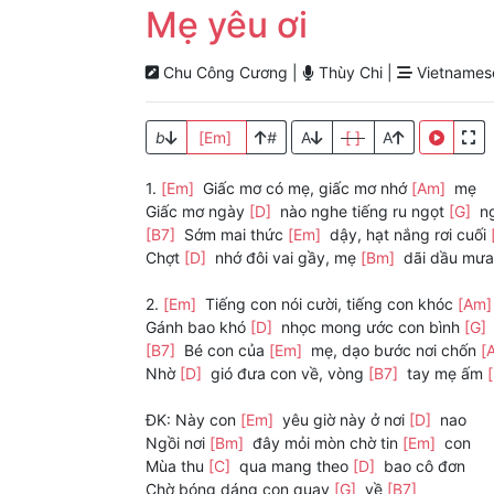
Mẹ yêu ơi
Chu Công Cương |
Thùy Chi |
Vietnames
b
[Em]
#
A
[ ]
A
1.
[Em]
Giấc mơ có mẹ, giấc mơ nhớ
[Am]
mẹ
Giấc mơ ngày
[D]
nào nghe tiếng ru ngọt
[G]
n
[B7]
Sớm mai thức
[Em]
dậy, hạt nắng rơi cuối
Chợt
[D]
nhớ đôi vai gầy, mẹ
[Bm]
dãi dầu mư
2.
[Em]
Tiếng con nói cười, tiếng con khóc
[Am
Gánh bao khó
[D]
nhọc mong ước con bình
[G]
[B7]
Bé con của
[Em]
mẹ, dạo bước nơi chốn
[
Nhờ
[D]
gió đưa con về, vòng
[B7]
tay mẹ ấm
ĐK: Này con
[Em]
yêu giờ này ở nơi
[D]
nao
Ngồi nơi
[Bm]
đây mỏi mòn chờ tin
[Em]
con
Mùa thu
[C]
qua mang theo
[D]
bao cô đơn
Chờ bóng dáng con quay
[G]
về
[B7]