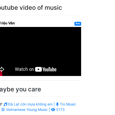
outube video of music
Triệu Vân
Am
aybe you care
Đà Lạt còn mưa không em |
Tro Music
|
Vietnamese Young Music |
5173