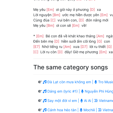
Mẹ yêu
[Em]
ơi giờ này ở phương
[D]
xa
Lời nguyện
[Bm]
ước mẹ hiền được yên
[Em]
vu
Cùng đùa
[C]
vui bên con,
[D]
đón nắng mới
Mẹ yêu
[Bm]
ơi con sẽ
[Em]
về!
*
[Em]
Bé con đã về khát khao tháng
[Am]
ngà
Đến bên mẹ
[D]
hiền sưởi ấm cõi lòng
[G]
con
[E7]
Nhớ tiếng ru
[Am]
xưa
[D7]
lời ru thiết
[G]
[C]
Lời ru còn
[D]
đây! Giờ mẹ phương
[Em]
xa
The same category songs
Đà Lạt còn mưa không em |
Tro Musi
Dáng em (lyric #1) |
Nguyễn Phi Hùn
Say một đời vì em |
Ai Ai |
Vietname
Cánh hoa héo tàn |
Mochiii |
Vietna