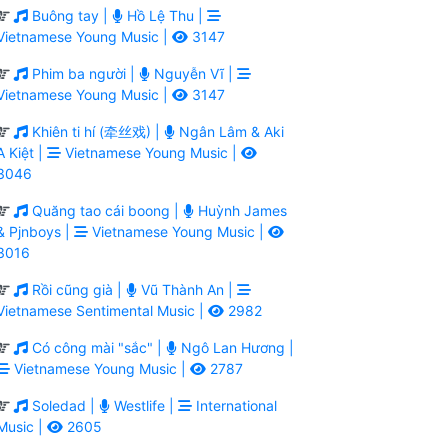
Buông tay |
Hồ Lệ Thu |
Vietnamese Young Music |
3147
Phim ba người |
Nguyễn Vĩ |
Vietnamese Young Music |
3147
Khiên ti hí (牵丝戏) |
Ngân Lâm & Aki
A Kiệt |
Vietnamese Young Music |
3046
Quăng tao cái boong |
Huỳnh James
& Pjnboys |
Vietnamese Young Music |
3016
Rồi cũng già |
Vũ Thành An |
Vietnamese Sentimental Music |
2982
Có công mài "sắc" |
Ngô Lan Hương |
Vietnamese Young Music |
2787
Soledad |
Westlife |
International
Music |
2605