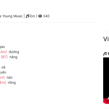
e Young Music |
Em |
340
V
gào
[Am]
đường
a
[B7]
nắng
]
oà
yên
Am]
nào
[Em]
nồng