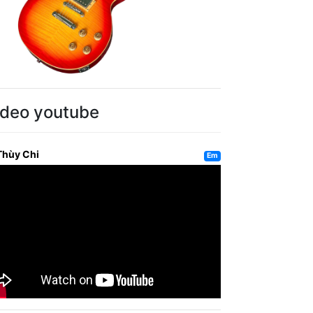
ideo youtube
Thùy Chi
Em