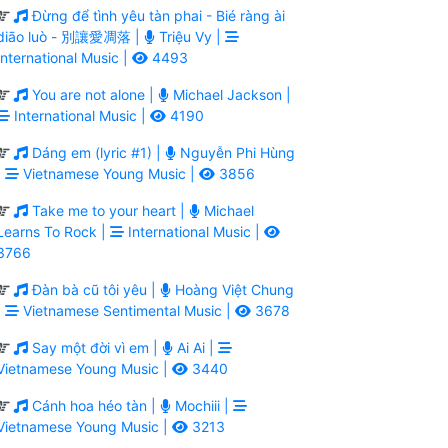
Đừng để tình yêu tàn phai - Bié ràng ài
diāo luò - 別讓愛凋落 |
Triệu Vy |
International Music |
4493
You are not alone |
Michael Jackson |
International Music |
4190
Dáng em (lyric #1) |
Nguyễn Phi Hùng
|
Vietnamese Young Music |
3856
Take me to your heart |
Michael
Learns To Rock |
International Music |
3766
Đàn bà cũ tôi yêu |
Hoàng Việt Chung
|
Vietnamese Sentimental Music |
3678
Say một đời vì em |
Ai Ai |
Vietnamese Young Music |
3440
Cánh hoa héo tàn |
Mochiii |
Vietnamese Young Music |
3213