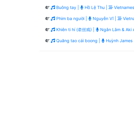
Buông tay |
Hồ Lệ Thu |
Vietnames
Phim ba người |
Nguyễn Vĩ |
Vietn
Khiên ti hí (牵丝戏) |
Ngân Lâm & Aki A
Quăng tao cái boong |
Huỳnh James 