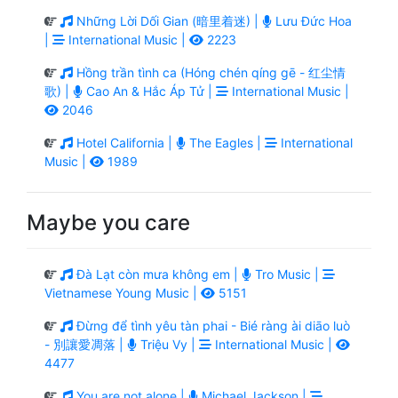
Những Lời Dối Gian (暗里着迷) |
Lưu Đức Hoa
|
International Music |
2223
Hồng trần tình ca (Hóng chén qíng gē - 红尘情
歌) |
Cao An & Hắc Áp Tử |
International Music |
2046
Hotel California |
The Eagles |
International
Music |
1989
Maybe you care
Đà Lạt còn mưa không em |
Tro Music |
Vietnamese Young Music |
5151
Đừng để tình yêu tàn phai - Bié ràng ài diāo luò
- 別讓愛凋落 |
Triệu Vy |
International Music |
4477
You are not alone |
Michael Jackson |