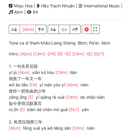
Nhạc Hoa |
Hầu Trạch Nhuận |
International Music |
Abm |
84
b
[Abm]
#
A
[ ]
A
Tone ca sĩ tham khảo:Liang Sheng: Bbm; Fei'er: Abm
Intro:
[Abm]
[C#m]
-
[F#]
[B]
-
[E]
[C#m]
-
[E]
[Eb7]
1. 一句先苦后甜
yī jù
[Abm]
xiān kǔ hòu
[C#m]
tián
我熬了一年又一年
wǒ āo liǎo
[F#]
yī nián yòu yī
[Abm]
nián
曾经一腔热血的少年
zēng jīng
[E]
yī qiāng rè xuè
[C#m]
de shǎo nián
如今变得沉默寡言
rú jīn
[E]
biàn dé chén mò guǎ
[Eb7]
yán
2. 风雪压我两三年
[Abm]
fēng xuě yā wǒ liǎng sān
[C#m]
nián