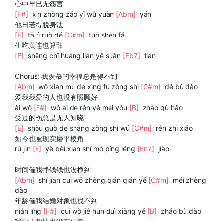
心中早已无怨言
[F#]
xīn zhōng zǎo yǐ wú yuàn
[Abm]
yán
他日若得脱身法
[E]
tā rì ruò dé
[C#m]
tuō shēn fǎ
生吃黄连也算甜
[E]
shēng chī huáng lián yě suàn
[Eb7]
tián
Chorus: 我羡慕的幸福总是得不到
[Abm]
wǒ xiàn mù de xìng fú zǒng shì
[C#m]
dé bù dào
爱我我爱的人也没有照顾好
ài wǒ
[F#]
wǒ ài de rén yě méi yǒu
[B]
zhào gù hǎo
受过的伤总是无人知晓
[E]
shòu guò de shāng zǒng shì wú
[C#m]
rén zhī xiǎo
如今也被现实磨平棱角
rú jīn
[E]
yě bèi xiàn shí mó píng léng
[Eb7]
jiǎo
时间催我挣钱钱也没挣到
[Abm]
shí jiān cuī wǒ zhèng qián qián yě
[C#m]
méi zhèng
dào
年龄催我结婚对象也找不到
nián líng
[F#]
cuī wǒ jié hūn duì xiàng yě
[B]
zhǎo bù dào