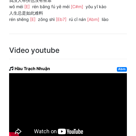
我没人帮扶也没有依靠
wǒ méi
[E]
rén bāng fú yě méi
[C#m]
yǒu yī kào
人生总是如此难料
rén shēng
[E]
zǒng shì
[Eb7]
rú cǐ nán
[Abm]
liào
Video youtube
Hầu Trạch Nhuận
Abm