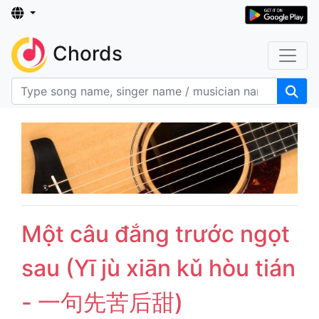
Chords
Một câu đắng trước ngọt
sau (Yī jù xiān kǔ hòu tián
- 一句先苦后甜)