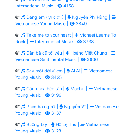
International Music |
4158
Dáng em (lyric #1) |
Nguyễn Phi Hùng |
Vietnamese Young Music |
3849
Take me to your heart |
Michael Learns To
Rock |
International Music |
3738
Đàn bà cũ tôi yêu |
Hoàng Việt Chung |
Vietnamese Sentimental Music |
3666
Say một đời vì em |
Ai Ai |
Vietnamese
Young Music |
3425
Cánh hoa héo tàn |
Mochiii |
Vietnamese
Young Music |
3199
Phim ba người |
Nguyễn Vĩ |
Vietnamese
Young Music |
3137
Buông tay |
Hồ Lệ Thu |
Vietnamese
Young Music |
3128