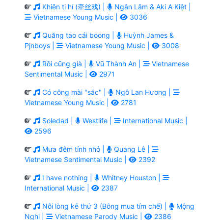
Khiên ti hí (牵丝戏) |
Ngân Lâm & Aki A Kiệt |
Vietnamese Young Music |
3036
Quăng tao cái boong |
Huỳnh James &
Pjnboys |
Vietnamese Young Music |
3008
Rồi cũng già |
Vũ Thành An |
Vietnamese
Sentimental Music |
2971
Có công mài "sắc" |
Ngô Lan Hương |
Vietnamese Young Music |
2781
Soledad |
Westlife |
International Music |
2596
Mưa đêm tỉnh nhỏ |
Quang Lê |
Vietnamese Sentimental Music |
2392
I have nothing |
Whitney Houston |
International Music |
2387
Nỗi lòng kẻ thứ 3 (Bông mua tím chế) |
Mộng
Nghi |
Vietnamese Parody Music |
2386