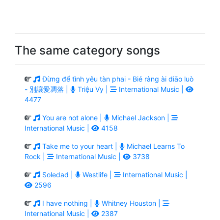
The same category songs
Đừng để tình yêu tàn phai - Bié ràng ài diāo luò
- 別讓愛凋落 |
Triệu Vy |
International Music |
4477
You are not alone |
Michael Jackson |
International Music |
4158
Take me to your heart |
Michael Learns To
Rock |
International Music |
3738
Soledad |
Westlife |
International Music |
2596
I have nothing |
Whitney Houston |
International Music |
2387