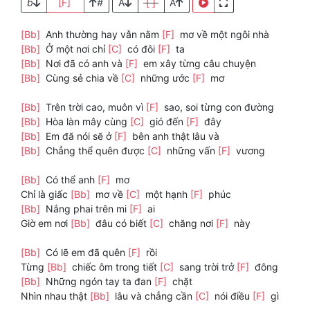
b
[F]
#
A
[ ]
A
[Bb]
Anh thường hay vẫn nằm
[F]
mơ về một ngôi nhà
[Bb]
Ở một nơi chỉ
[C]
có đôi
[F]
ta
[Bb]
Nơi đã có anh và
[F]
em xây từng câu chuyện
[Bb]
Cùng sẻ chia về
[C]
những ước
[F]
mơ
[Bb]
Trên trời cao, muôn vì
[F]
sao, soi từng con đường
[Bb]
Hòa làn mây cùng
[C]
gió đến
[F]
đây
[Bb]
Em đã nói sẽ ở
[F]
bên anh thật lâu và
[Bb]
Chẳng thể quên được
[C]
những vấn
[F]
vương
[Bb]
Có thể anh
[F]
mơ
Chỉ là giấc
[Bb]
mơ về
[C]
một hạnh
[F]
phúc
[Bb]
Nắng phai trên mi
[F]
ai
Giờ em nơi
[Bb]
đâu có biết
[C]
chăng nơi
[F]
này
[Bb]
Có lẽ em đã quên
[F]
rồi
Từng
[Bb]
chiếc ôm trong tiết
[C]
sang trời trở
[F]
đông
[Bb]
Những ngón tay ta đan
[F]
chặt
Nhìn nhau thật
[Bb]
lâu và chẳng cần
[C]
nói điều
[F]
gì