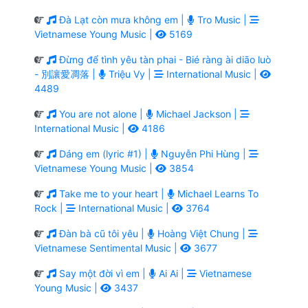
Đà Lạt còn mưa không em |
Tro Music |
Vietnamese Young Music |
5169
Đừng để tình yêu tàn phai - Bié ràng ài diāo luò
- 別讓愛凋落 |
Triệu Vy |
International Music |
4489
You are not alone |
Michael Jackson |
International Music |
4186
Dáng em (lyric #1) |
Nguyễn Phi Hùng |
Vietnamese Young Music |
3854
Take me to your heart |
Michael Learns To
Rock |
International Music |
3764
Đàn bà cũ tôi yêu |
Hoàng Việt Chung |
Vietnamese Sentimental Music |
3677
Say một đời vì em |
Ai Ai |
Vietnamese
Young Music |
3437