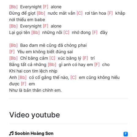
[Bb]
Everynight
[F]
alone
Đừng để giọt
[Bb]
nước mắt vẫn
[C]
rơi tàn hoa
[F]
khắp
nơi thiếu em babe
[Bb]
Everynight
[F]
alone
Lại gọi tên
[Bb]
những nỗi
[C]
nhớ đong
[F]
đầy
[Bb]
Bao đam mê cũng đã chóng phai
[F]
Yêu em không biết đúng sai
[Bb]
Chỉ bằng cảm
[C]
xúc bằng lý
[F]
trí
Bằng tất cả những
[Bb]
gì anh có hay em
[F]
cho
Khi hai con tim lệch nhịp
Anh
[Bb]
có cố gắng thế nào,
[C]
em cũng không hiểu
được
[F]
em
Như là bản thân chính em.
Video youtube
Soobin Hoàng Sơn
F