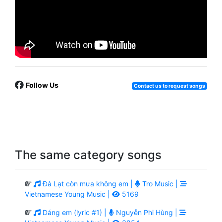
Follow Us
Contact us to request songs
The same category songs
Đà Lạt còn mưa không em |
Tro Music |
Vietnamese Young Music |
5169
Dáng em (lyric #1) |
Nguyễn Phi Hùng |