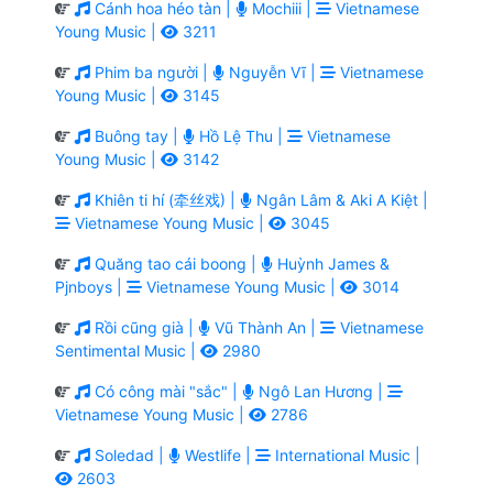
Cánh hoa héo tàn |
Mochiii |
Vietnamese
Young Music |
3211
Phim ba người |
Nguyễn Vĩ |
Vietnamese
Young Music |
3145
Buông tay |
Hồ Lệ Thu |
Vietnamese
Young Music |
3142
Khiên ti hí (牵丝戏) |
Ngân Lâm & Aki A Kiệt |
Vietnamese Young Music |
3045
Quăng tao cái boong |
Huỳnh James &
Pjnboys |
Vietnamese Young Music |
3014
Rồi cũng già |
Vũ Thành An |
Vietnamese
Sentimental Music |
2980
Có công mài "sắc" |
Ngô Lan Hương |
Vietnamese Young Music |
2786
Soledad |
Westlife |
International Music |
2603