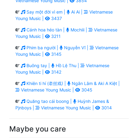
Vietnamese Young Music |
3854
Say một đời vì em |
Ai Ai |
Vietnamese
Young Music |
3437
Cánh hoa héo tàn |
Mochiii |
Vietnamese
Young Music |
3211
Phim ba người |
Nguyễn Vĩ |
Vietnamese
Young Music |
3145
Buông tay |
Hồ Lệ Thu |
Vietnamese
Young Music |
3142
Khiên ti hí (牵丝戏) |
Ngân Lâm & Aki A Kiệt |
Vietnamese Young Music |
3045
Quăng tao cái boong |
Huỳnh James &
Pjnboys |
Vietnamese Young Music |
3014
Maybe you care