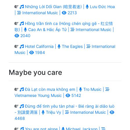
Những Lời Dối Gian (暗里着迷) |
Lưu Đức Hoa
|
International Music |
2213
Hồng trần tình ca (Hóng chén qíng gē - 红尘情
歌) |
Cao An & Hắc Áp Tử |
International Music |
2040
Hotel California |
The Eagles |
International
Music |
1984
Maybe you care
Đà Lạt còn mưa không em |
Tro Music |
Vietnamese Young Music |
5142
Đừng để tình yêu tàn phai - Bié ràng ài diāo luò
- 別讓愛凋落 |
Triệu Vy |
International Music |
4468
You are not alone |
Michael Jackson |