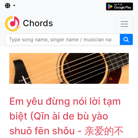
Chords
Em yêu đừng nói lời tạm
biệt (Qīn ài de bù yào
shuō fēn shǒu - 亲爱的不