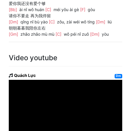
爱你我还没有爱个够
[Bb]
ài nǐ wǒ huán
[C]
méi yǒu ài gè
[F]
gòu
请你不要走 再为我停留
[Dm]
qǐng nǐ bù yào
[C]
zǒu, zài wéi wǒ tíng
[Dm]
liú
朝朝暮暮我陪你左右
[Gm]
zhāo zhāo mù mù
[C]
wǒ péi nǐ zuǒ
[Dm]
yòu
Video youtube
Quách Lực
Dm