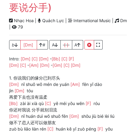
要说分手)
Nhạc Hoa |
Quách Lực |
International Music |
Dm
|
79
b
[Dm]
#
A
[ ]
A
Intro:
[Dm]
[C]
[Dm]
-
[Bb]
[C]
[F]
[Dm]
[C]
-
[Am]
[Dm]
-
[Gm]
[C]
[Dm]
1. 你说我们的缘分已到尽头
[Dm]
nǐ shuō wǒ mén de yuán
[Am]
fēn yǐ dào
jìn
[Dm]
tóu
再爱下去也没有温柔
[Bb]
zài ài xià qù
[C]
yě méi yǒu wēn
[F]
róu
你还对我说 分手就别泪流
[Dm]
nǐ huán duì wǒ shuō fēn
[Gm]
shǒu jiù bié lèi liú
做不了恋人还可以做朋友
zuò bù liǎo liàn rén
[C]
huán kě yǐ zuò péng
[F]
yǒu