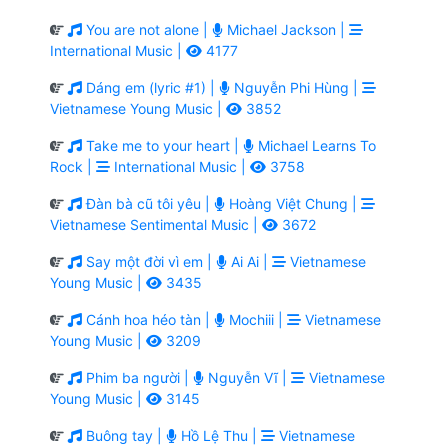
You are not alone |
Michael Jackson |
International Music |
4177
Dáng em (lyric #1) |
Nguyễn Phi Hùng |
Vietnamese Young Music |
3852
Take me to your heart |
Michael Learns To
Rock |
International Music |
3758
Đàn bà cũ tôi yêu |
Hoàng Việt Chung |
Vietnamese Sentimental Music |
3672
Say một đời vì em |
Ai Ai |
Vietnamese
Young Music |
3435
Cánh hoa héo tàn |
Mochiii |
Vietnamese
Young Music |
3209
Phim ba người |
Nguyễn Vĩ |
Vietnamese
Young Music |
3145
Buông tay |
Hồ Lệ Thu |
Vietnamese