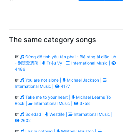
The same category songs
Đừng để tình yêu tàn phai - Bié ràng ài diāo luò
- 別讓愛凋落 |
Triệu Vy |
International Music |
4486
You are not alone |
Michael Jackson |
International Music |
4177
Take me to your heart |
Michael Learns To
Rock |
International Music |
3758
Soledad |
Westlife |
International Music |
2602
I have nothing |
Whitney Houston |