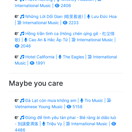
International Music |
2406
Những Lời Dối Gian (暗里着迷) |
Lưu Đức Hoa
|
International Music |
2233
Hồng trần tình ca (Hóng chén qíng gē - 红尘情
歌) |
Cao An & Hắc Áp Tử |
International Music |
2046
Hotel California |
The Eagles |
International
Music |
1991
Maybe you care
Đà Lạt còn mưa không em |
Tro Music |
Vietnamese Young Music |
5158
Đừng để tình yêu tàn phai - Bié ràng ài diāo luò
- 別讓愛凋落 |
Triệu Vy |
International Music |
4486