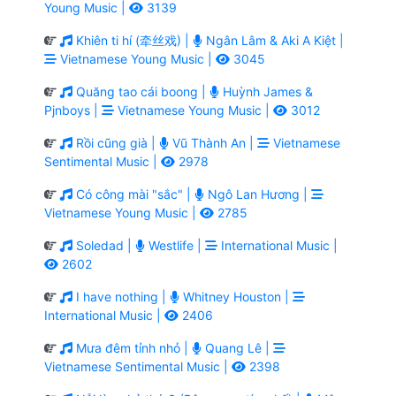
Young Music |
3139
Khiên ti hí (牵丝戏) |
Ngân Lâm & Aki A Kiệt |
Vietnamese Young Music |
3045
Quăng tao cái boong |
Huỳnh James &
Pjnboys |
Vietnamese Young Music |
3012
Rồi cũng già |
Vũ Thành An |
Vietnamese
Sentimental Music |
2978
Có công mài "sắc" |
Ngô Lan Hương |
Vietnamese Young Music |
2785
Soledad |
Westlife |
International Music |
2602
I have nothing |
Whitney Houston |
International Music |
2406
Mưa đêm tỉnh nhỏ |
Quang Lê |
Vietnamese Sentimental Music |
2398