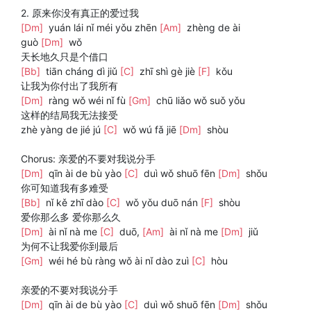
2. 原来你没有真正的爱过我
[Dm]
yuán lái nǐ méi yǒu zhēn
[Am]
zhèng de ài
guò
[Dm]
wǒ
天长地久只是个借口
[Bb]
tiān cháng dì jiǔ
[C]
zhī shì gè jiè
[F]
kǒu
让我为你付出了我所有
[Dm]
ràng wǒ wéi nǐ fù
[Gm]
chū liǎo wǒ suǒ yǒu
这样的结局我无法接受
zhè yàng de jié jú
[C]
wǒ wú fǎ jiē
[Dm]
shòu
Chorus: 亲爱的不要对我说分手
[Dm]
qīn ài de bù yào
[C]
duì wǒ shuō fēn
[Dm]
shǒu
你可知道我有多难受
[Bb]
nǐ kě zhī dào
[C]
wǒ yǒu duō nán
[F]
shòu
爱你那么多 爱你那么久
[Dm]
ài nǐ nà me
[C]
duō,
[Am]
ài nǐ nà me
[Dm]
jiǔ
为何不让我爱你到最后
[Gm]
wéi hé bù ràng wǒ ài nǐ dào zuì
[C]
hòu
亲爱的不要对我说分手
[Dm]
qīn ài de bù yào
[C]
duì wǒ shuō fēn
[Dm]
shǒu