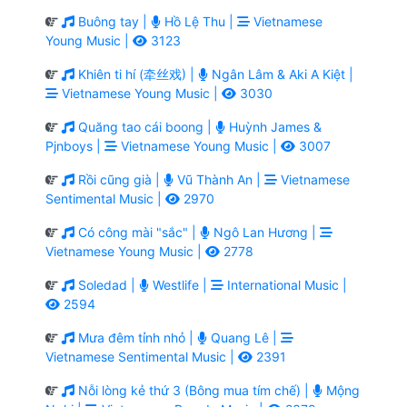
Buông tay |
Hồ Lệ Thu |
Vietnamese
Young Music |
3123
Khiên ti hí (牵丝戏) |
Ngân Lâm & Aki A Kiệt |
Vietnamese Young Music |
3030
Quăng tao cái boong |
Huỳnh James &
Pjnboys |
Vietnamese Young Music |
3007
Rồi cũng già |
Vũ Thành An |
Vietnamese
Sentimental Music |
2970
Có công mài "sắc" |
Ngô Lan Hương |
Vietnamese Young Music |
2778
Soledad |
Westlife |
International Music |
2594
Mưa đêm tỉnh nhỏ |
Quang Lê |
Vietnamese Sentimental Music |
2391
Nỗi lòng kẻ thứ 3 (Bông mua tím chế) |
Mộng