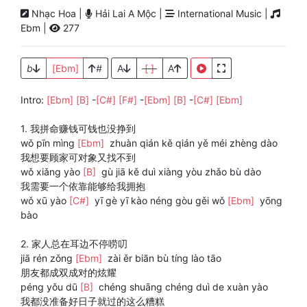
Nhạc Hoa |
Hải Lai A Mộc |
International Music |
Ebm |
277
b
[Ebm]
#
A
[ ]
A
Intro:
[Ebm]
[B]
-
[C#]
[F#]
-
[Ebm]
[B]
-
[C#]
[Ebm]
1. 我拼命赚钱可钱也没挣到
wǒ pīn mìng
[Ebm]
zhuàn qián kě qián yě méi zhèng dào
我想要顾家可对象又找不到
wǒ xiǎng yào
[B]
gù jiā kě duì xiàng yòu zhǎo bù dào
我需要一个依靠能够给我拥抱
wǒ xū yào
[C#]
yī gè yī kào néng gòu gěi wǒ
[Ebm]
yōng
bào
2. 家人总在耳边不停唠叨
jiā rén zǒng
[Ebm]
zài ěr biān bù tíng lào tāo
朋友都成双成对的炫耀
péng yǒu dū
[B]
chéng shuāng chéng duì de xuàn yào
我都没准备好日子就过的这么糟糕