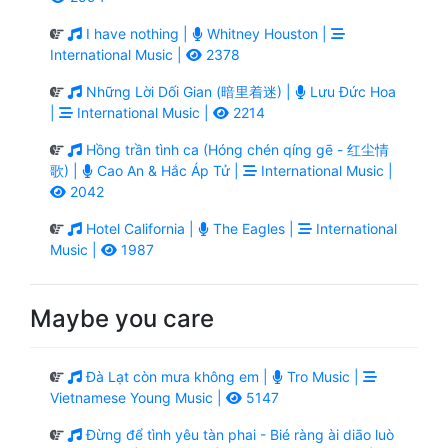
I have nothing |
Whitney Houston |
International Music |
2378
Những Lời Dối Gian (暗里着迷) |
Lưu Đức Hoa
|
International Music |
2214
Hồng trần tình ca (Hóng chén qíng gē - 红尘情
歌) |
Cao An & Hắc Áp Tử |
International Music |
2042
Hotel California |
The Eagles |
International
Music |
1987
Maybe you care
Đà Lạt còn mưa không em |
Tro Music |
Vietnamese Young Music |
5147
Đừng để tình yêu tàn phai - Bié ràng ài diāo luò