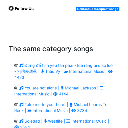
Follow Us
Contact us to request songs
The same category songs
Đừng để tình yêu tàn phai - Bié ràng ài diāo luò
- 別讓愛凋落 |
Triệu Vy |
International Music |
4473
You are not alone |
Michael Jackson |
International Music |
4144
Take me to your heart |
Michael Learns To
Rock |
International Music |
3734
Soledad |
Westlife |
International Music |
2594