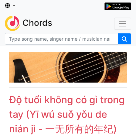
Chords
Độ tuổi không có gì trong
tay (Yī wú suǒ yǒu de
nián jì - 一无所有的年纪)