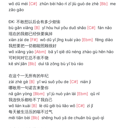
wǒ dū méi
[C#]
zhǔn bèi hǎo rì zǐ jiù guò de zhè
[Bb]
me
zāo gāo
ĐK: 不敢想以后会有多少烦恼
bù gǎn xiǎng
[B]
yǐ hòu huì yǒu duō shǎo
[C#]
fán nǎo
现在的我都已经快要疯掉
xiàn zài de
[F#]
wǒ dū yǐ jīng kuài yào
[Ebm]
fēng diào
我想要把一切都能照顾很好
wǒ xiǎng yào
[Abm]
bǎ yī qiē dū néng zhào gù hěn hǎo
可时间对它总不依不饶
kě shí jiān
[Bb]
duì tā zǒng bù yī bù ráo
在这个一无所有的年纪
zài zhè gè
[B]
yī wú suǒ yǒu de
[C#]
nián jì
哪敢用一句诺言来娶你
nǎ gǎn yòng
[Bbm]
yī jù nuò yán lái
[Ebm]
qǔ nǐ
我连快乐都给不了我自己
wǒ lián kuài
[B]
lè dū gěi bù liǎo wǒ
[C#]
zì jǐ
每天被生活压的喘不过气
měi tiān bèi
[Bb]
shēng huó yā de chuǎn bù guò qì