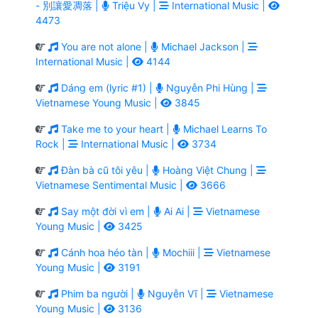
- 別讓愛凋落 |
Triệu Vy |
International Music |
4473
You are not alone |
Michael Jackson |
International Music |
4144
Dáng em (lyric #1) |
Nguyễn Phi Hùng |
Vietnamese Young Music |
3845
Take me to your heart |
Michael Learns To
Rock |
International Music |
3734
Đàn bà cũ tôi yêu |
Hoàng Việt Chung |
Vietnamese Sentimental Music |
3666
Say một đời vì em |
Ai Ai |
Vietnamese
Young Music |
3425
Cánh hoa héo tàn |
Mochiii |
Vietnamese
Young Music |
3191
Phim ba người |
Nguyễn Vĩ |
Vietnamese
Young Music |
3136