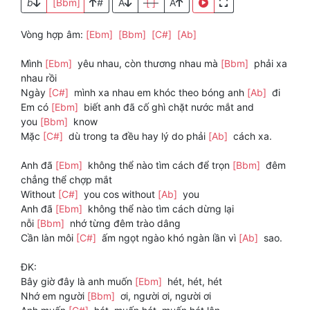
b
[Bbm]
#
A
[ ]
A
Vòng hợp âm:
[Ebm]
[Bbm]
[C#]
[Ab]
Mình
[Ebm]
yêu nhau, còn thương nhau mà
[Bbm]
phải xa
nhau rồi
Ngày
[C#]
mình xa nhau em khóc theo bóng anh
[Ab]
đi
Em có
[Ebm]
biết anh đã cố ghì chặt nước mắt and
you
[Bbm]
know
Mặc
[C#]
dù trong ta đều hay lý do phải
[Ab]
cách xa.
Anh đã
[Ebm]
không thể nào tìm cách để trọn
[Bbm]
đêm
chẳng thể chợp mắt
Without
[C#]
you cos without
[Ab]
you
Anh đã
[Ebm]
không thể nào tìm cách dừng lại
nỗi
[Bbm]
nhớ từng đêm trào dâng
Cần làn môi
[C#]
ấm ngọt ngào khó ngàn lần vì
[Ab]
sao.
ĐK:
Bây giờ đây là anh muốn
[Ebm]
hét, hét, hét
Nhớ em người
[Bbm]
ơi, người ơi, người ơi