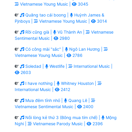
Vietnamese Young Music |
3045
Quăng tao cái boong |
Huỳnh James &
Pjnboys |
Vietnamese Young Music |
3014
Rồi cũng già |
Vũ Thành An |
Vietnamese
Sentimental Music |
2980
Có công mài "sắc" |
Ngô Lan Hương |
Vietnamese Young Music |
2786
Soledad |
Westlife |
International Music |
2603
I have nothing |
Whitney Houston |
International Music |
2412
Mưa đêm tỉnh nhỏ |
Quang Lê |
Vietnamese Sentimental Music |
2400
Nỗi lòng kẻ thứ 3 (Bông mua tím chế) |
Mộng
Nghi |
Vietnamese Parody Music |
2396