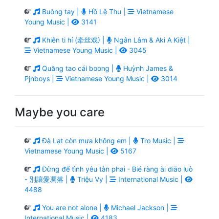
Buông tay |
Hồ Lệ Thu |
Vietnamese
Young Music |
3141
Khiên ti hí (牵丝戏) |
Ngân Lâm & Aki A Kiệt |
Vietnamese Young Music |
3045
Quăng tao cái boong |
Huỳnh James &
Pjnboys |
Vietnamese Young Music |
3014
Maybe you care
Đà Lạt còn mưa không em |
Tro Music |
Vietnamese Young Music |
5167
Đừng để tình yêu tàn phai - Bié ràng ài diāo luò
- 別讓愛凋落 |
Triệu Vy |
International Music |
4488
You are not alone |
Michael Jackson |
International Music |
4183