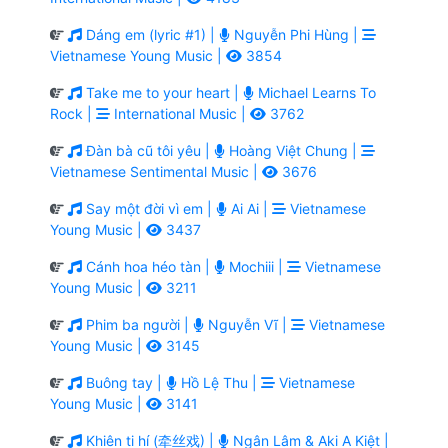
Dáng em (lyric #1) |
Nguyễn Phi Hùng |
Vietnamese Young Music |
3854
Take me to your heart |
Michael Learns To
Rock |
International Music |
3762
Đàn bà cũ tôi yêu |
Hoàng Việt Chung |
Vietnamese Sentimental Music |
3676
Say một đời vì em |
Ai Ai |
Vietnamese
Young Music |
3437
Cánh hoa héo tàn |
Mochiii |
Vietnamese
Young Music |
3211
Phim ba người |
Nguyễn Vĩ |
Vietnamese
Young Music |
3145
Buông tay |
Hồ Lệ Thu |
Vietnamese
Young Music |
3141
Khiên ti hí (牵丝戏) |
Ngân Lâm & Aki A Kiệt |