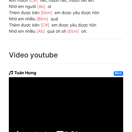
Anh muốn
[C#]
hét, muốn hét, muốn hét lên
Nhớ em người
[Ab]
ơi
Thèm được bên
[Ebm]
em được yêu được hôn
Nhớ em nhiều
[Bbm]
quá
Thèm được bên
[C#]
em được yêu được hôn
Nhớ em nhiều
[Ab]
quá oh oh
[Ebm]
oh.
Video youtube
Tuấn Hưng
Bbm