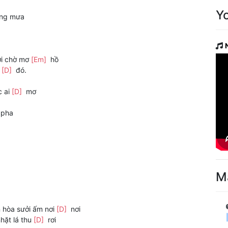
Y
ơng mưa
ợi chờ mơ
[Em]
hồ
ở
[D]
đó.
c ai
[D]
mơ
 pha
M
 hòa sưởi ấm nơi
[D]
nơi
nhặt lá thu
[D]
rơi