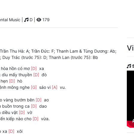
ntal Music |
D |
179
V
; Trần Thu Hà: A; Trần Đức: F; Thanh Lam & Tùng Dương: Ab;
Duy Trác (trước 75): D; Thanh Lan (trước 75): Bb
 hòa hồn có mơ
[D]
xa
 dìu mấy thuyền
[D]
đò
 hẹn
[D]
hò
ênh mông nghe
[G]
sáo vi
[A]
vu.
ào vàng bướm bên
[D]
ao
 buồn trong ca
[D]
dao
 diều vật
[D]
vờ
đến kiếp nào cho
[D]
vừa.
p xa
[D]
xôi