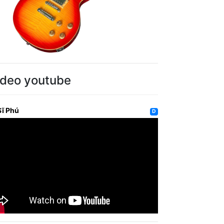
ideo youtube
Sĩ Phú
D