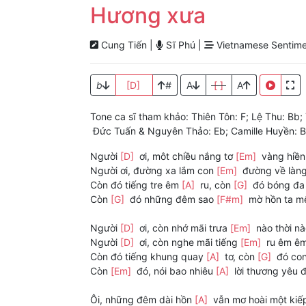
Hương xưa
Cung Tiến |
Sĩ Phú |
Vietnamese Sentime
b
[D]
#
A
[ ]
A
Tone ca sĩ tham khảo: Thiên Tôn: F; Lệ Thu: Bb
Đức Tuấn & Nguyên Thảo: Eb; Camille Huyền: B; 
Người
[D]
ơi, môt chiều nắng tơ
[Em]
vàng hiền
Người ơi, đường xa lắm con
[Em]
đường về làng
Còn đó tiếng tre êm
[A]
ru, còn
[G]
đó bóng đa
Còn
[G]
đó những đêm sao
[F#m]
mờ hồn ta m
Người
[D]
ơi, còn nhớ mãi trưa
[Em]
nào thời n
Người
[D]
ơi, còn nghe mãi tiếng
[Em]
ru êm êm
Còn đó tiếng khung quay
[A]
tơ, còn
[G]
đó con
Còn
[Em]
đó, nói bao nhiêu
[A]
lời thương yêu 
Ôi, những đêm dài hồn
[A]
vẫn mơ hoài một kiế