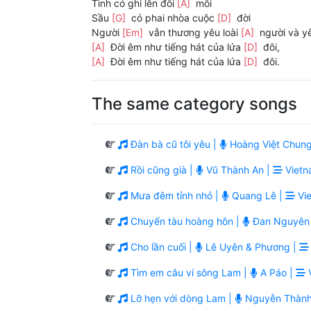
Tình có ghi lên đôi
[A]
môi
Sầu
[G]
có phai nhòa cuộc
[D]
đời
Người
[Em]
vẫn thương yêu loài
[A]
người và y
[A]
Đời êm như tiếng hát của lứa
[D]
đôi,
[A]
Đời êm như tiếng hát của lứa
[D]
đôi.
The same category songs
Đàn bà cũ tôi yêu |
Hoàng Việt Chung
Rồi cũng già |
Vũ Thành An |
Vietn
Mưa đêm tỉnh nhỏ |
Quang Lê |
Vie
Chuyến tàu hoàng hôn |
Đan Nguyên
Cho lần cuối |
Lê Uyên & Phương |
Tìm em câu ví sông Lam |
A Páo |
V
Lỡ hẹn với dòng Lam |
Nguyễn Thành