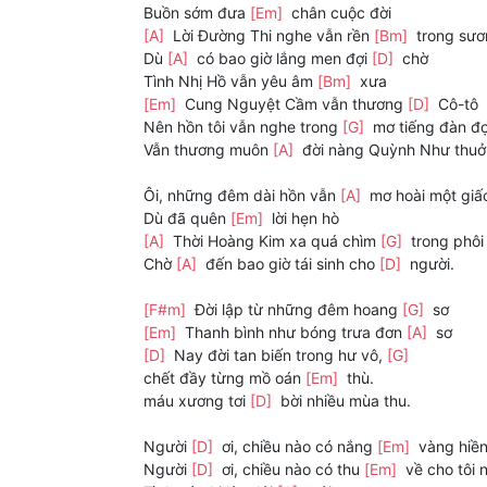
Buồn sớm đưa
[Em]
chân cuộc đời
[A]
Lời Đường Thi nghe vẫn rền
[Bm]
trong sư
Dù
[A]
có bao giờ lắng men đợi
[D]
chờ
Tình Nhị Hồ vẫn yêu âm
[Bm]
xưa
[Em]
Cung Nguyệt Cầm vẫn thương
[D]
Cô-tô
Nên hồn tôi vẫn nghe trong
[G]
mơ tiếng đàn đ
Vẫn thương muôn
[A]
đời nàng Quỳnh Như thu
Ôi, những đêm dài hồn vẫn
[A]
mơ hoài một giấ
Dù đã quên
[Em]
lời hẹn hò
[A]
Thời Hoàng Kim xa quá chìm
[G]
trong phôi
Chờ
[A]
đến bao giờ tái sinh cho
[D]
người.
[F#m]
Đời lập từ những đêm hoang
[G]
sơ
[Em]
Thanh bình như bóng trưa đơn
[A]
sơ
[D]
Nay đời tan biến trong hư vô,
[G]
chết đầy từng mồ oán
[Em]
thù.
máu xương tơi
[D]
bời nhiều mùa thu.
Người
[D]
ơi, chiều nào có nắng
[Em]
vàng hiền
Người
[D]
ơi, chiều nào có thu
[Em]
về cho tôi 