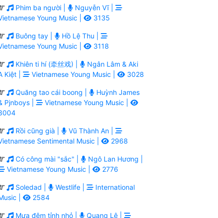
Phim ba người |
Nguyễn Vĩ |
Vietnamese Young Music |
3135
Buông tay |
Hồ Lệ Thu |
Vietnamese Young Music |
3118
Khiên ti hí (牵丝戏) |
Ngân Lâm & Aki
A Kiệt |
Vietnamese Young Music |
3028
Quăng tao cái boong |
Huỳnh James
& Pjnboys |
Vietnamese Young Music |
3004
Rồi cũng già |
Vũ Thành An |
Vietnamese Sentimental Music |
2968
Có công mài "sắc" |
Ngô Lan Hương |
Vietnamese Young Music |
2776
Soledad |
Westlife |
International
Music |
2584
Mưa đêm tỉnh nhỏ |
Quang Lê |