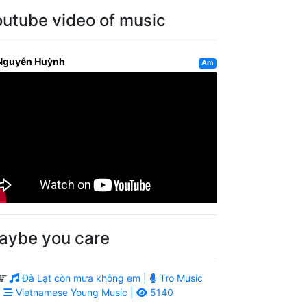
outube video of music
Nguyễn Huỳnh
Am
aybe you care
Đà Lạt còn mưa không em |
Tro Music
|
Vietnamese Young Music |
5140