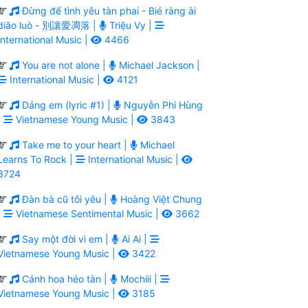
Đừng để tình yêu tàn phai - Bié ràng ài
diāo luò - 別讓愛凋落 |
Triệu Vy |
International Music |
4466
You are not alone |
Michael Jackson |
International Music |
4121
Dáng em (lyric #1) |
Nguyễn Phi Hùng
|
Vietnamese Young Music |
3843
Take me to your heart |
Michael
Learns To Rock |
International Music |
3724
Đàn bà cũ tôi yêu |
Hoàng Việt Chung
|
Vietnamese Sentimental Music |
3662
Say một đời vì em |
Ai Ai |
Vietnamese Young Music |
3422
Cánh hoa héo tàn |
Mochiii |
Vietnamese Young Music |
3185