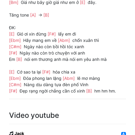
[Bm]
Giá như bây giờ giá như em ở
[E]
đây.
Tăng tone
[A]
->
[B]
ĐK:
[E]
Gió ơi xin đừng
[F#]
lấy em đi
[Ebm]
Hãy mang em về
[Abm]
chốn xuân thì
[C#m]
Ngày nào còn bồi hồi tóc xanh
[F#]
Ngày nào còn trò chuyện với anh
Em
[B]
nói em thương anh mà nói em yêu anh mà
[E]
Cớ sao ta lại
[F#]
hóa chia xa
[Ebm]
Đóa phong lan lặng
[Abm]
lẽ mơ màng
[C#m]
Nàng dịu dàng tựa đèn phố Vinh
[F#]
Đẹp rạng ngời chẳng cần cố xinh
[B]
hm hm hm.
Video youtube
Jack
A