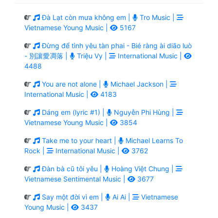
Đà Lạt còn mưa không em |
Tro Music |
Vietnamese Young Music |
5167
Đừng để tình yêu tàn phai - Bié ràng ài diāo luò
- 別讓愛凋落 |
Triệu Vy |
International Music |
4488
You are not alone |
Michael Jackson |
International Music |
4183
Dáng em (lyric #1) |
Nguyễn Phi Hùng |
Vietnamese Young Music |
3854
Take me to your heart |
Michael Learns To
Rock |
International Music |
3762
Đàn bà cũ tôi yêu |
Hoàng Việt Chung |
Vietnamese Sentimental Music |
3677
Say một đời vì em |
Ai Ai |
Vietnamese
Young Music |
3437