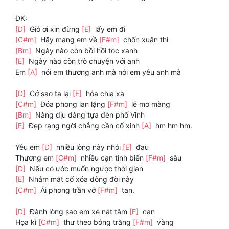
ĐK:
[D]
Gió ơi xin đừng
[E]
lấy em đi
[C#m]
Hãy mang em về
[F#m]
chốn xuân thì
[Bm]
Ngày nào còn bồi hồi tóc xanh
[E]
Ngày nào còn trò chuyện với anh
Em
[A]
nói em thương anh mà nói em yêu anh mà
[D]
Cớ sao ta lại
[E]
hóa chia xa
[C#m]
Đóa phong lan lặng
[F#m]
lẽ mơ màng
[Bm]
Nàng dịu dàng tựa đèn phố Vinh
[E]
Đẹp rạng ngời chẳng cần cố xinh
[A]
hm hm hm.
Yêu em
[D]
nhiều lòng này nhói
[E]
đau
Thương em
[C#m]
nhiều cạn tình biển
[F#m]
sâu
[D]
Nếu có ước muốn ngược thời gian
[E]
Nhắm mắt cố xóa dòng đời này
[C#m]
Ái phong trần vỡ
[F#m]
tan.
[D]
Đành lòng sao em xé nát tâm
[E]
can
Họa kì
[C#m]
thư theo bóng trăng
[F#m]
vàng