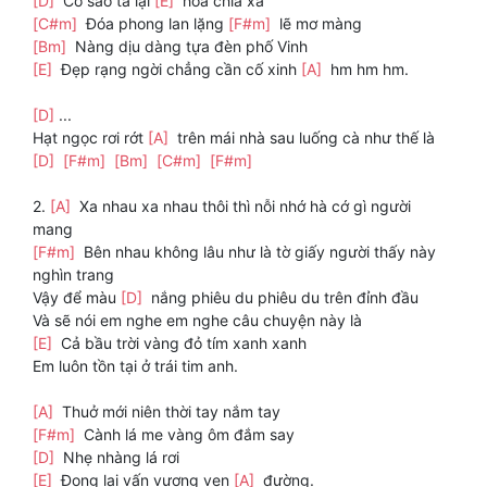
[D]
Cớ sao ta lại
[E]
hóa chia xa
[C#m]
Đóa phong lan lặng
[F#m]
lẽ mơ màng
[Bm]
Nàng dịu dàng tựa đèn phố Vinh
[E]
Đẹp rạng ngời chẳng cần cố xinh
[A]
hm hm hm.
[D]
...
Hạt ngọc rơi rớt
[A]
trên mái nhà sau luống cà như thế là
[D]
[F#m]
[Bm]
[C#m]
[F#m]
2.
[A]
Xa nhau xa nhau thôi thì nỗi nhớ hà cớ gì người
mang
[F#m]
Bên nhau không lâu như là tờ giấy người thấy này
nghìn trang
Vậy để màu
[D]
nắng phiêu du phiêu du trên đỉnh đầu
Và sẽ nói em nghe em nghe câu chuyện này là
[E]
Cả bầu trời vàng đỏ tím xanh xanh
Em luôn tồn tại ở trái tim anh.
[A]
Thuở mới niên thời tay nắm tay
[F#m]
Cành lá me vàng ôm đắm say
[D]
Nhẹ nhàng lá rơi
[E]
Đọng lại vấn vương ven
[A]
đường.