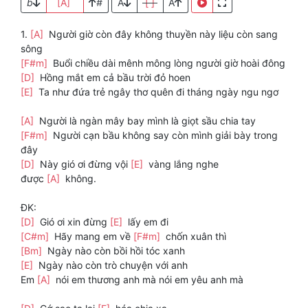
b
[A]
#
A
[ ]
A
1.
[A]
Người giờ còn đây không thuyền này liệu còn sang
sông
[F#m]
Buổi chiều dài mênh mông lòng người giờ hoài đông
[D]
Hồng mắt em cả bầu trời đỏ hoen
[E]
Ta như đứa trẻ ngây thơ quên đi tháng ngày ngu ngơ
[A]
Người là ngàn mây bay mình là giọt sầu chia tay
[F#m]
Người cạn bầu không say còn mình giải bày trong
đây
[D]
Này gió ơi đừng vội
[E]
vàng lắng nghe
được
[A]
không.
ĐK:
[D]
Gió ơi xin đừng
[E]
lấy em đi
[C#m]
Hãy mang em về
[F#m]
chốn xuân thì
[Bm]
Ngày nào còn bồi hồi tóc xanh
[E]
Ngày nào còn trò chuyện với anh
Em
[A]
nói em thương anh mà nói em yêu anh mà