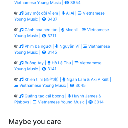
Vietnamese Young Music |
3854
Say một đời vì em |
Ai Ai |
Vietnamese
Young Music |
3437
Cánh hoa héo tàn |
Mochiii |
Vietnamese
Young Music |
3211
Phim ba người |
Nguyễn Vĩ |
Vietnamese
Young Music |
3145
Buông tay |
Hồ Lệ Thu |
Vietnamese
Young Music |
3141
Khiên ti hí (牵丝戏) |
Ngân Lâm & Aki A Kiệt |
Vietnamese Young Music |
3045
Quăng tao cái boong |
Huỳnh James &
Pjnboys |
Vietnamese Young Music |
3014
Maybe you care