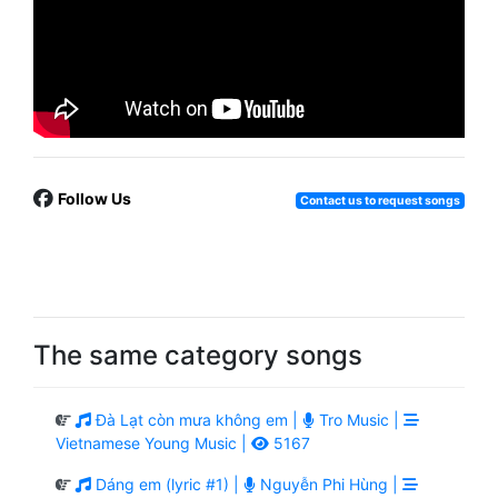
Follow Us
Contact us to request songs
The same category songs
Đà Lạt còn mưa không em |
Tro Music |
Vietnamese Young Music |
5167
Dáng em (lyric #1) |
Nguyễn Phi Hùng |