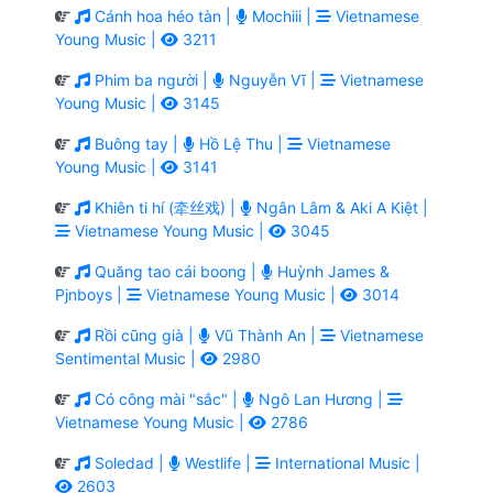
Cánh hoa héo tàn |
Mochiii |
Vietnamese
Young Music |
3211
Phim ba người |
Nguyễn Vĩ |
Vietnamese
Young Music |
3145
Buông tay |
Hồ Lệ Thu |
Vietnamese
Young Music |
3141
Khiên ti hí (牵丝戏) |
Ngân Lâm & Aki A Kiệt |
Vietnamese Young Music |
3045
Quăng tao cái boong |
Huỳnh James &
Pjnboys |
Vietnamese Young Music |
3014
Rồi cũng già |
Vũ Thành An |
Vietnamese
Sentimental Music |
2980
Có công mài "sắc" |
Ngô Lan Hương |
Vietnamese Young Music |
2786
Soledad |
Westlife |
International Music |
2603