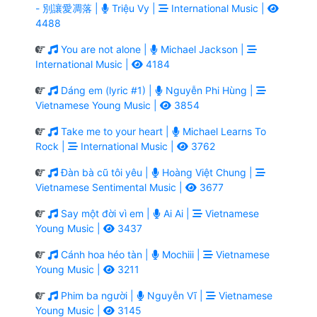
- 別讓愛凋落 |
Triệu Vy |
International Music |
4488
You are not alone |
Michael Jackson |
International Music |
4184
Dáng em (lyric #1) |
Nguyễn Phi Hùng |
Vietnamese Young Music |
3854
Take me to your heart |
Michael Learns To
Rock |
International Music |
3762
Đàn bà cũ tôi yêu |
Hoàng Việt Chung |
Vietnamese Sentimental Music |
3677
Say một đời vì em |
Ai Ai |
Vietnamese
Young Music |
3437
Cánh hoa héo tàn |
Mochiii |
Vietnamese
Young Music |
3211
Phim ba người |
Nguyễn Vĩ |
Vietnamese
Young Music |
3145