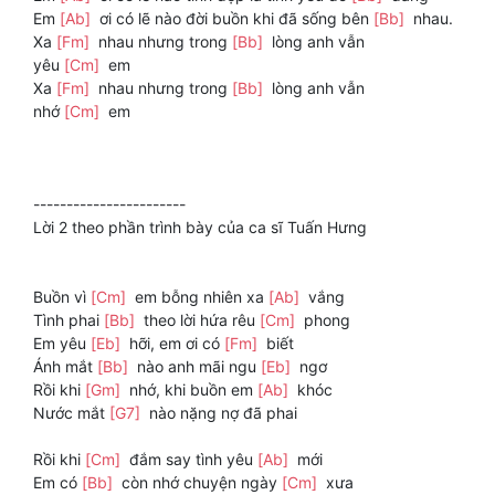
Em
[Ab]
ơi có lẽ nào đời buồn khi đã sống bên
[Bb]
nhau.
Xa
[Fm]
nhau nhưng trong
[Bb]
lòng anh vẫn
yêu
[Cm]
em
Xa
[Fm]
nhau nhưng trong
[Bb]
lòng anh vẫn
nhớ
[Cm]
em
-----------------------
Lời 2 theo phần trình bày của ca sĩ Tuấn Hưng
Buồn vì
[Cm]
em bỗng nhiên xa
[Ab]
vắng
Tình phai
[Bb]
theo lời hứa rêu
[Cm]
phong
Em yêu
[Eb]
hỡi, em ơi có
[Fm]
biết
Ánh mắt
[Bb]
nào anh mãi ngu
[Eb]
ngơ
Rồi khi
[Gm]
nhớ, khi buồn em
[Ab]
khóc
Nước mắt
[G7]
nào nặng nợ đã phai
Rồi khi
[Cm]
đắm say tình yêu
[Ab]
mới
Em có
[Bb]
còn nhớ chuyện ngày
[Cm]
xưa