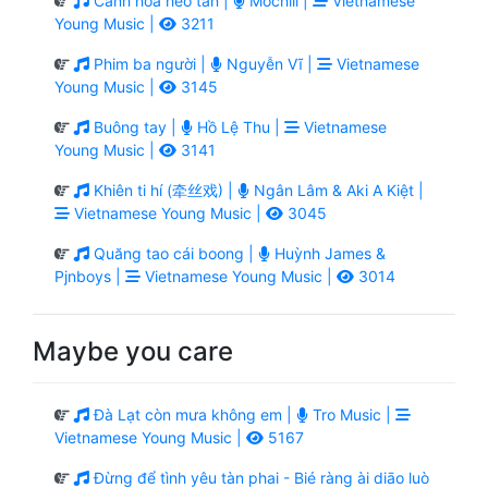
Cánh hoa héo tàn |
Mochiii |
Vietnamese
Young Music |
3211
Phim ba người |
Nguyễn Vĩ |
Vietnamese
Young Music |
3145
Buông tay |
Hồ Lệ Thu |
Vietnamese
Young Music |
3141
Khiên ti hí (牵丝戏) |
Ngân Lâm & Aki A Kiệt |
Vietnamese Young Music |
3045
Quăng tao cái boong |
Huỳnh James &
Pjnboys |
Vietnamese Young Music |
3014
Maybe you care
Đà Lạt còn mưa không em |
Tro Music |
Vietnamese Young Music |
5167
Đừng để tình yêu tàn phai - Bié ràng ài diāo luò