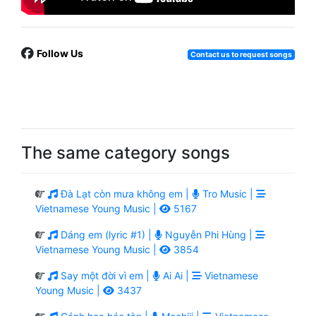
Follow Us
Contact us to request songs
The same category songs
Đà Lạt còn mưa không em |
Tro Music |
Vietnamese Young Music |
5167
Dáng em (lyric #1) |
Nguyễn Phi Hùng |
Vietnamese Young Music |
3854
Say một đời vì em |
Ai Ai |
Vietnamese
Young Music |
3437