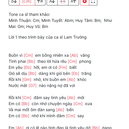
b
[Cm]
#
A
[ ]
A
Tone ca sĩ tham khảo:
Minh Thuận: Cm; Minh Tuyết: Abm; Huy Tâm: Bm; Như
Mai: Gm; Huy Vũ: Bm
Lời 1 theo trình bày của ca sĩ Lam Trường
Buồn vì
[Cm]
em bỗng nhiên xa
[Ab]
vắng
Tình phai
[Bb]
theo lời hứa rêu
[Cm]
phong
Em yêu
[Eb]
hỡi, em ơi có
[Fm]
biết
Gió sẽ dịu
[Bb]
dàng khi gió bên
[Eb]
trăng
Rồi khi
[Gm]
nhớ, khi buồn em
[Ab]
khóc
Nước mắt
[G7]
nào nặng nợ đã vơi
Rồi khi
[Cm]
đắm say tình yêu
[Ab]
mới
Em có
[Bb]
còn nhớ chuyện ngày
[Cm]
xưa
Và mai mốt ôm đàn sang
[Ab]
bến
Em có
[Bb]
nhớ khi mình đắm
[Cm]
say
Em
[Ab]
ơi có lẽ nào tình đẹp là tình yêu dở
[Bb]
dang