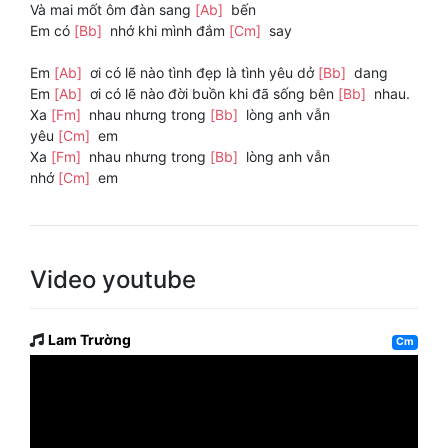
Và mai mốt ôm đàn sang
[Ab]
bến
Em có
[Bb]
nhớ khi mình đắm
[Cm]
say
Em
[Ab]
ơi có lẽ nào tình đẹp là tình yêu dở
[Bb]
dang
Em
[Ab]
ơi có lẽ nào đời buồn khi đã sống bên
[Bb]
nhau.
Xa
[Fm]
nhau nhưng trong
[Bb]
lòng anh vẫn
yêu
[Cm]
em
Xa
[Fm]
nhau nhưng trong
[Bb]
lòng anh vẫn
nhớ
[Cm]
em
Video youtube
Lam Trường
Cm