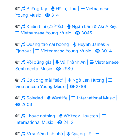
Buông tay |
Hồ Lệ Thu |
Vietnamese
Young Music |
3141
Khiên ti hí (牵丝戏) |
Ngân Lâm & Aki A Kiệt |
Vietnamese Young Music |
3045
Quăng tao cái boong |
Huỳnh James &
Pjnboys |
Vietnamese Young Music |
3014
Rồi cũng già |
Vũ Thành An |
Vietnamese
Sentimental Music |
2980
Có công mài "sắc" |
Ngô Lan Hương |
Vietnamese Young Music |
2786
Soledad |
Westlife |
International Music |
2603
I have nothing |
Whitney Houston |
International Music |
2412
Mưa đêm tỉnh nhỏ |
Quang Lê |