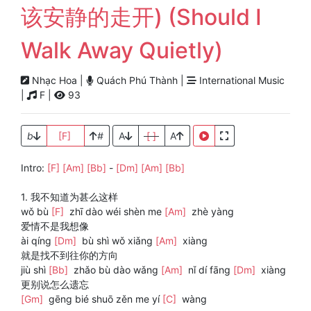
该安静的走开) (Should I
Walk Away Quietly)
Nhạc Hoa |
Quách Phú Thành |
International Music
|
F |
93
b
[F]
#
A
[ ]
A
Intro:
[F]
[Am]
[Bb]
-
[Dm]
[Am]
[Bb]
1. 我不知道为甚么这样
wǒ bù
[F]
zhī dào wéi shèn me
[Am]
zhè yàng
爱情不是我想像
ài qíng
[Dm]
bù shì wǒ xiǎng
[Am]
xiàng
就是找不到往你的方向
jiù shì
[Bb]
zhǎo bù dào wǎng
[Am]
nǐ dí fāng
[Dm]
xiàng
更别说怎么遗忘
[Gm]
gēng bié shuō zěn me yí
[C]
wàng