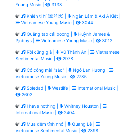
Young Music |
3138
Khiên ti hí (牵丝戏) |
Ngân Lâm & Aki A Kiệt |
Vietnamese Young Music |
3044
Quăng tao cái boong |
Huỳnh James &
Pjnboys |
Vietnamese Young Music |
3012
Rồi cũng già |
Vũ Thành An |
Vietnamese
Sentimental Music |
2978
Có công mài "sắc" |
Ngô Lan Hương |
Vietnamese Young Music |
2785
Soledad |
Westlife |
International Music |
2602
I have nothing |
Whitney Houston |
International Music |
2404
Mưa đêm tỉnh nhỏ |
Quang Lê |
Vietnamese Sentimental Music |
2398