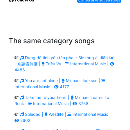
Contact us to request songs
The same category songs
Đừng để tình yêu tàn phai - Bié ràng ài diāo luò
- 別讓愛凋落 |
Triệu Vy |
International Music |
4486
You are not alone |
Michael Jackson |
International Music |
4177
Take me to your heart |
Michael Learns To
Rock |
International Music |
3758
Soledad |
Westlife |
International Music |
2602