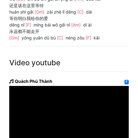
还是该在这里等待
huán shì gāi
[Gm]
zài zhè lǐ děng
[C]
dài
等你明白我给你的爱
děng nǐ
[F]
míng bái wǒ gěi nǐ
[Am]
dí ài
永远都不能走开
[Gm]
yǒng yuǎn dū bù
[C]
néng zǒu
[F]
kāi
Video youtube
Quách Phú Thành
F