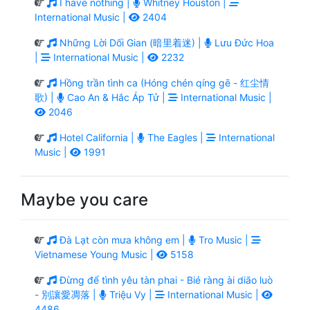
I have nothing |
Whitney Houston |
International Music |
2404
Những Lời Dối Gian (暗里着迷) |
Lưu Đức Hoa
|
International Music |
2232
Hồng trần tình ca (Hóng chén qíng gē - 红尘情
歌) |
Cao An & Hắc Áp Tử |
International Music |
2046
Hotel California |
The Eagles |
International
Music |
1991
Maybe you care
Đà Lạt còn mưa không em |
Tro Music |
Vietnamese Young Music |
5158
Đừng để tình yêu tàn phai - Bié ràng ài diāo luò
- 別讓愛凋落 |
Triệu Vy |
International Music |
4486