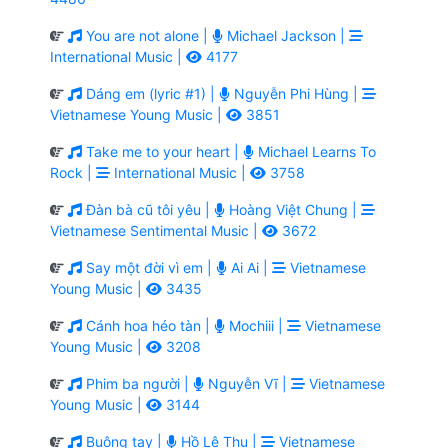
You are not alone |
Michael Jackson |
International Music |
4177
Dáng em (lyric #1) |
Nguyễn Phi Hùng |
Vietnamese Young Music |
3851
Take me to your heart |
Michael Learns To
Rock |
International Music |
3758
Đàn bà cũ tôi yêu |
Hoàng Việt Chung |
Vietnamese Sentimental Music |
3672
Say một đời vì em |
Ai Ai |
Vietnamese
Young Music |
3435
Cánh hoa héo tàn |
Mochiii |
Vietnamese
Young Music |
3208
Phim ba người |
Nguyễn Vĩ |
Vietnamese
Young Music |
3144
Buông tay |
Hồ Lệ Thu |
Vietnamese