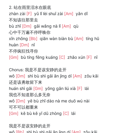
2. 站在雨里泪水在眼底
zhàn zài
[F]
yǔ lǐ lèi shuǐ zài
[Am]
yǎn dǐ
不知该往那里去
bù zhī
[Dm]
gāi wǎng nà lǐ
[Am]
qù
心中千万遍不停呼唤你
xīn zhōng
[Bb]
qiān wàn biàn bù
[Am]
tíng hū
huàn
[Dm]
nǐ
不停疯狂找寻你
[Gm]
bù tíng fēng kuáng
[C]
zhǎo xún
[F]
nǐ
Chorus: 我是不是该安静的走开
wǒ
[Dm]
shì bù shì gāi ān jìng dí
[Am]
zǒu kāi
还是该勇敢留下来
huán shì gāi
[Gm]
yǒng gǎn liú xià
[F]
lái
我也不知道那么多无奈
wǒ
[Dm]
yě bù zhī dào nà me duō wú nài
可不可以都重来
[Gm]
kě bù kě yǐ dū zhòng
[C]
lái
我是不是该安静的走开
wǒ
[Bb]
shì bù shì gāi ān jìng dí
[Am]
zǒu kāi