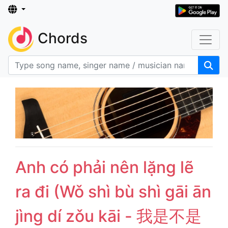
Chords
Anh có phải nên lặng lẽ
ra đi (Wǒ shì bù shì gāi ān
jìng dí zǒu kāi - 我是不是